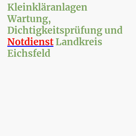
Kleinkläranlagen
Wartung,
Dichtigkeitsprüfung und
Notdienst
Landkreis
Eichsfeld
Kleinkläranlagen Wartung im
Landkreis Eichsfeld
Wer im Landkreis Eichsfeld eine Kleinkläranlage betreibt - ob am
eigenen Wohnhaus, auf einem landwirtschaftlichen Anwesen oder an
einem gewerblichen Standort - braucht einen Wartungsdienst, auf den
man sich verlassen kann. Genau das bieten wir: eine fachgerechte,
regelmäßige Wartung, die dafür sorgt, dass Ihre Anlage zuverlässig
arbeitet und technisch in einem einwandfreien Zustand bleibt.
Warum regelmäßige Wartung den